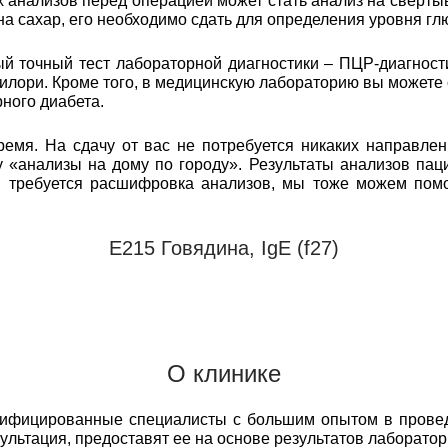
анализов перед операцией может стать анализ на свертыв
 на сахар, его необходимо сдать для определения уровня гл
 точный тест лабораторной диагностики – ПЦР-диагност
илори. Кроме того, в медицинскую лабораторию вы можете
ного диабета.
емя. На сдачу от вас не потребуется никаких направлен
 «анализы на дому по городу». Результаты анализов пац
м требуется расшифровка анализов, мы тоже можем пом
Е215 Говядина, IgE (f27)
О клинике
лифицированные специалисты с большим опытом в прове
сультация, предоставят ее на основе результатов лаборато