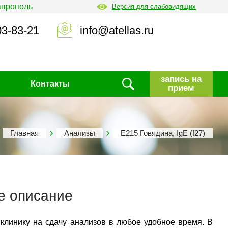
аврополь
Версия для слабовидящих
03-83-21
info@atellas.ru
запись на
Контакты
прием
Главная
Анализы
Е215 Говядина, IgE (f27)
е описание
 клинику на сдачу анализов в любое удобное время. В