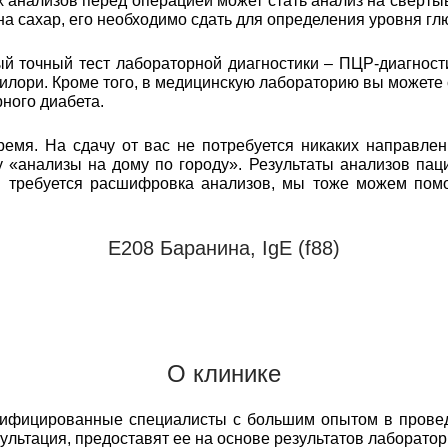
анализов перед операцией может стать анализ на свертыв
 на сахар, его необходимо сдать для определения уровня гл
 точный тест лабораторной диагностики – ПЦР-диагност
илори. Кроме того, в медицинскую лабораторию вы можете
ного диабета.
емя. На сдачу от вас не потребуется никаких направлен
 «анализы на дому по городу». Результаты анализов пац
м требуется расшифровка анализов, мы тоже можем пом
Е208 Баранина, IgE (f88)
О клинике
лифицированные специалисты с большим опытом в прове
сультация, предоставят ее на основе результатов лаборато