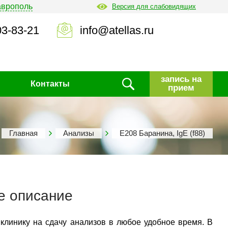
аврополь
Версия для слабовидящих
03-83-21
info@atellas.ru
запись на
Контакты
прием
Главная
Анализы
Е208 Баранина, IgE (f88)
е описание
 клинику на сдачу анализов в любое удобное время. В