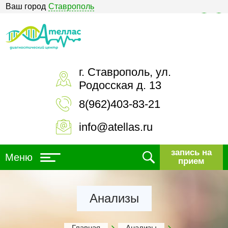
Ваш город
Ставрополь
Версия для слабовидящих
г. Ставрополь, ул.
Родосская д. 13
8(962)403-83-21
info@atellas.ru
запись на
Меню
прием
Анализы
Главная
Анализы