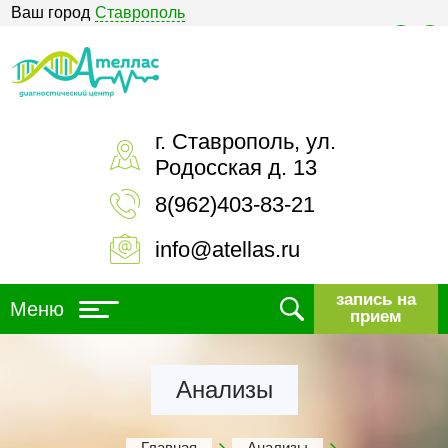
Ваш город
Ставрополь
Версия для слабовидящих
г. Ставрополь, ул.
Родосская д. 13
8(962)403-83-21
info@atellas.ru
запись на
Меню
прием
Анализы
Главная
Анализы