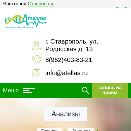
Ваш город
Ставрополь
Версия для слабовидящих
г. Ставрополь, ул.
Родосская д. 13
8(962)403-83-21
info@atellas.ru
запись на
Меню
прием
Анализы
Главная
Анализы