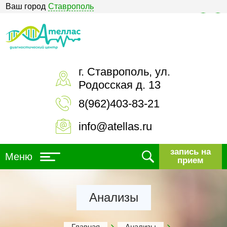
Ваш город
Ставрополь
Версия для слабовидящих
г. Ставрополь, ул.
Родосская д. 13
8(962)403-83-21
info@atellas.ru
запись на
Меню
прием
Анализы
Главная
Анализы