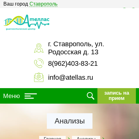
Ваш город
Ставрополь
Версия для слабовидящих
г. Ставрополь, ул.
Родосская д. 13
8(962)403-83-21
info@atellas.ru
запись на
Меню
прием
Анализы
Главная
Анализы