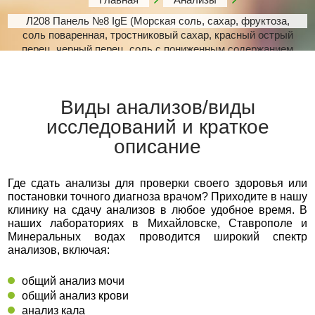
Л208 Панель №8 IgE (Морская соль, сахар, фруктоза,
соль поваренная, тростниковый сахар, красный острый
перец, черный перец, соль с пониженным содержанием
натрия)
Виды анализов/виды
исследований и краткое
описание
Где сдать анализы для проверки своего здоровья или
постановки точного диагноза врачом? Приходите в нашу
клинику на сдачу анализов в любое удобное время. В
наших лабораториях в Михайловске, Ставрополе и
Минеральных водах проводится широкий спектр
анализов, включая:
общий анализ мочи
общий анализ крови
анализ кала