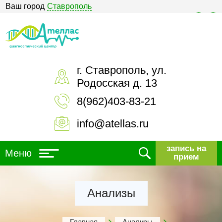
Ваш город
Ставрополь
Версия для слабовидящих
г. Ставрополь, ул.
Родосская д. 13
8(962)403-83-21
info@atellas.ru
запись на
Меню
прием
Анализы
Главная
Анализы