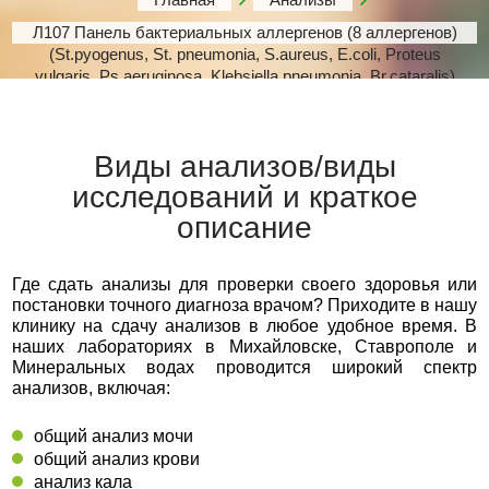
Л107 Панель бактериальных аллергенов (8 аллергенов)
(St.pyogenus, St. pneumonia, S.aureus, E.coli, Proteus
vulgaris, Ps.aeruginosa, Klebsiella pneumonia, Br.cataralis)
Виды анализов/виды
исследований и краткое
описание
Где сдать анализы для проверки своего здоровья или
постановки точного диагноза врачом? Приходите в нашу
клинику на сдачу анализов в любое удобное время. В
наших лабораториях в Михайловске, Ставрополе и
Минеральных водах проводится широкий спектр
анализов, включая:
общий анализ мочи
общий анализ крови
анализ кала