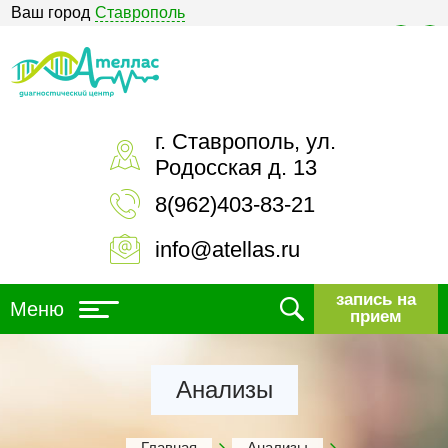
Ваш город
Ставрополь
Версия для слабовидящих
г. Ставрополь, ул.
Родосская д. 13
8(962)403-83-21
info@atellas.ru
запись на
Меню
прием
Анализы
Главная
Анализы